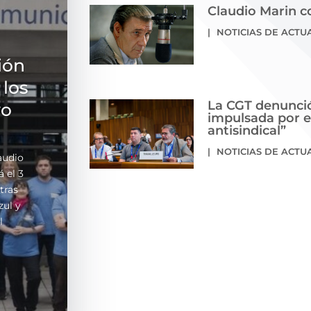
Claudio Marin c
|
NOTICIAS DE ACTU
ión
 los
La CGT denunció
vo
impulsada por e
antisindical”
|
NOTICIAS DE ACTU
laudio
 el 3
tras
zul y
l