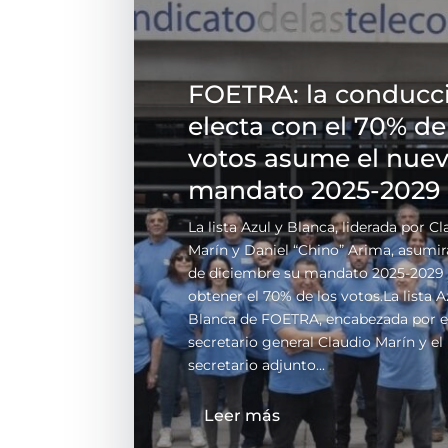
FOETRA: la conducc
electa con el 70% de
votos asume el nue
mandato 2025-2029
La lista Azul y Blanca, liderada por C
Marín y Daniel “Chino” Arima, asumirá
de diciembre su mandato 2025-2029 
obtener el 70% de los votos.La lista A
Blanca de FOETRA, encabezada por e
secretario general Claudio Marín y el
secretario adjunto...
Leer más